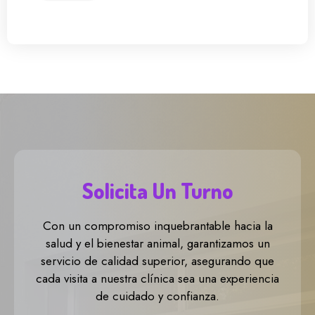
Solicita Un Turno
Con un compromiso inquebrantable hacia la
salud y el bienestar animal, garantizamos un
servicio de calidad superior, asegurando que
cada visita a nuestra clínica sea una experiencia
de cuidado y confianza.